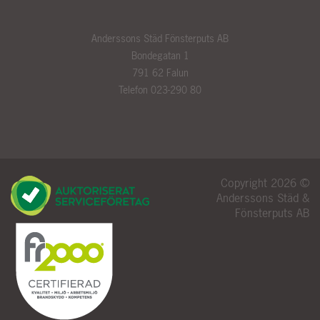
Anderssons Städ Fönsterputs AB
Bondegatan 1
791 62 Falun
Telefon 023-290 80
Copyright 2026 ©
Anderssons Städ &
Fönsterputs AB