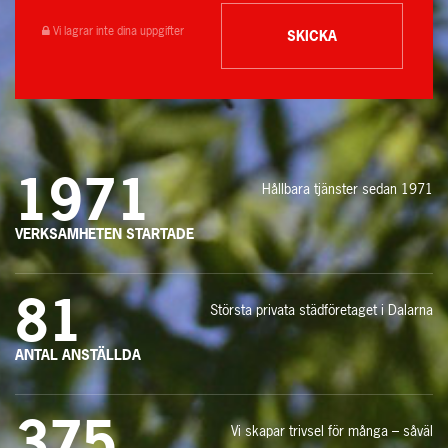
Vi lagrar inte dina uppgifter
1971
Hållbara tjänster sedan 1971
VERKSAMHETEN STARTADE
81
Största privata städföretaget i Dalarna
ANTAL ANSTÄLLDA
375
Vi skapar trivsel för många – såväl