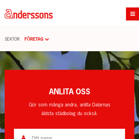
SEKTOR
FÖRETAG
ANLITA OSS
Gör som många andra, anlita Dalarnas
äldsta städbolag du också.