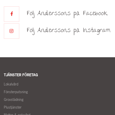
Följ Anderssons på Facebook
Följ Anderssons på Instagram
TJÄNSTER FÖRETAG
Lokalvård
Fönsterputsning
Grovstädning
Plustjänster
Mattor & golvvård